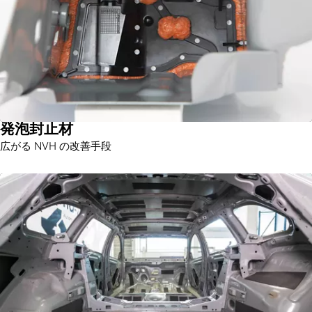
発泡封止材
広がる NVH の改善手段