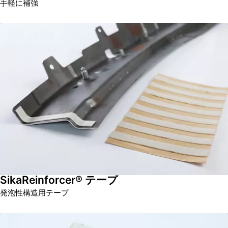
手軽に補強
SikaReinforcer® テープ
発泡性構造用テープ