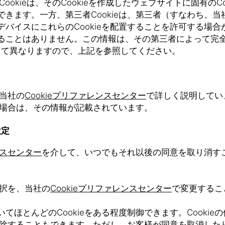
ookieは、そのCookieを作成したウェブサイトに固有の
きます。一方、第三者Cookieは、第三者（すなわち、
イスにこれらのCookieを配置することを許可する場合が
ることはありません。この情報は、その第三者によって完
によって異なりますので、上記を参照してください。
、当社の
Cookieプリファレンスセンター
で詳しく説明してい
る場合は、その情報が記載されています。
設定
ンスセンター
を介して、いつでもそれ以後の同意を取り消す
選択を、当社の
Cookieプリファレンスセンター
で変更するこ
ほとんどのCookieをある程度制御できます。Cooki
削除することもできます。ただし、お客様が同意を取消したり