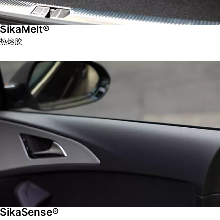
SikaMelt®
热熔胶
SikaSense®